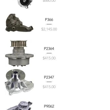
Precio
$660.00
P366
Precio
$2,145.00
P2364
Precio
$415.00
P2347
Precio
$415.00
P9062