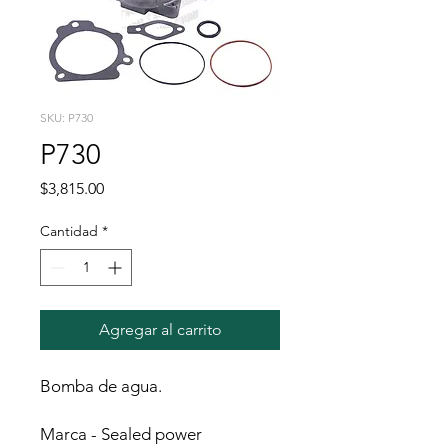
SKU: P730
P730
Precio
$3,815.00
Cantidad
*
Agregar al carrito
Bomba de agua.
Marca - Sealed power