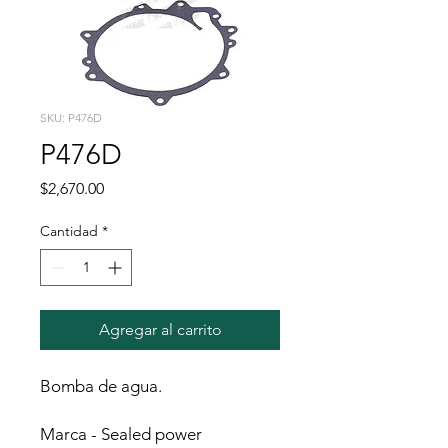
SKU: P476D
P476D
Precio
$2,670.00
Cantidad
*
Agregar al carrito
Bomba de agua.
Marca - Sealed power