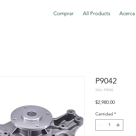
Comprar
All Products
Acerca
P9042
SKU: P9042
Precio
$2,980.00
Cantidad
*