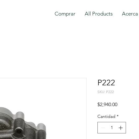
Comprar
All Products
Acerca
P222
SKU: P222
Precio
$2,940.00
Cantidad
*