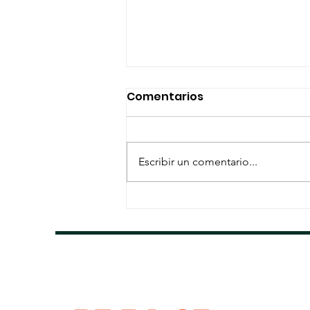
Comentarios
Escribir un comentario...
Dayco inaugura su
nueva planta en San Luis
Potosí